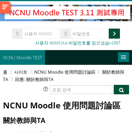
메
인
콘
텐
사
츠
용
로
로
비
사용자 아이디나 비밀번호를 잊으셨습니까?
자
밀
건
그
아
번
너
이
인
NCNU Moodle TEST
호
디
뛰
기
홈
사이트
NCNU Moodle 使用問題討論區
關於教師與
常用連結
TA
回應: 關於教師與TA
한국어 ‎(ko)‎
포
포
럼
강
럼
NCNU Moodle 使用問題討論區
검
좌
제
검
색
찾
출
색
기
關於教師與TA