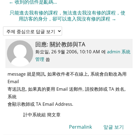
← 收到的信件是亂碼...
只能進去我有修的課程，無法進去我沒有修的課程，使
用訪客的身分，卻可以進入我沒有修的課程 →
回應: 關於教師與TA
Number
of
화요일, 26 9월 2006, 10:10 AM
에
admin 系統
replies:
管理
씀
0
message 就是簡訊, 如果收件者不在線上, 系統會自動改為用
Email
寄送訊息, 如果真的要用 Email 送郵件, 請按教師或 TA 姓名,
系統
會顯示教師或 TA Email Address.
計中系統組 簡文章
Permalink
앞글 보기