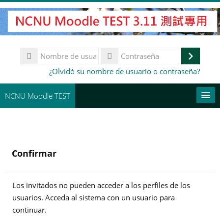
Salta
al
contenido
principal
Nombre
de
Accede
Contraseña
¿Olvidó su nombre de usuario o contraseña?
usuario
NCNU Moodle TEST
常用連結
Español - España ‎(es_es)‎
Confirmar
Buscar
cursos
Env
Los invitados no pueden acceder a los perfiles de los
usuarios. Acceda al sistema con un usuario para
continuar.