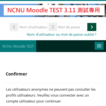
Passer
au
contenu
principal
Nom
d'utilisateur
Connex
Mot
Nom d'utilisateur ou mot de passe oublié ?
de
passe
NCNU Moodle TEST
常用連結
Français ‎(fr)‎
Confirmer
Rechercher
des
En
cours
Les utilisateurs anonymes ne peuvent pas consulter les
profils utilisateurs. Veuillez vous connecter avec un
compte utilisateur pour continuer.