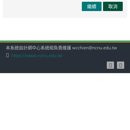
繼續
取消
本系統由計網中心系統組負責維護 wcchien@ncnu.edu.tw
https://www.ncnu.edu.tw