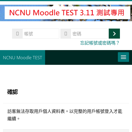
跳
至
主
內
帳
容
號
登
密
忘記帳號或密碼嗎？
碼
入
NCNU Moodle TEST
常用連結
正體中文 ‎(zh_tw)‎
確認
搜
尋
送
課
訪客無法存取用戶個人資料表。以完整的用戶帳號登入才能
出
程
繼續。