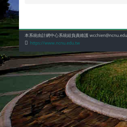
本系統由計網中心系統組負責維護 wcchien@ncnu.edu
https://www.ncnu.edu.tw