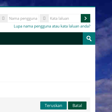
Nama
pengguna
Log
Kata
Lupa nama pengguna atau kata laluan anda?
laluan
masuk
Cari
kursus
Hantar
Teruskan
Batal