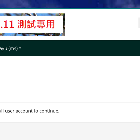
yu ‎(ms)‎
ull user account to continue.