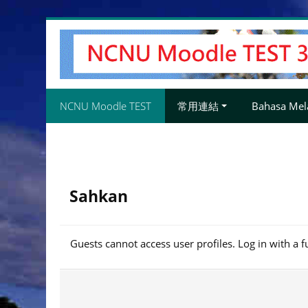
Langkau
ke
kandungan
utama
NCNU Moodle TEST
常用連結
Bahasa Mela
Sahkan
Guests cannot access user profiles. Log in with a f