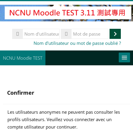
Passer
au
contenu
principal
Nom
d'utilisateur
Connex
Mot
Nom d'utilisateur ou mot de passe oublié ?
de
passe
NCNU Moodle TEST
常用連結
Français ‎(fr)‎
Confirmer
Rechercher
des
En
cours
Les utilisateurs anonymes ne peuvent pas consulter les
profils utilisateurs. Veuillez vous connecter avec un
compte utilisateur pour continuer.