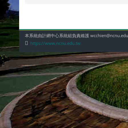
本系統由計網中心系統組負責維護 wcchien@ncnu.edu
https://www.ncnu.edu.tw