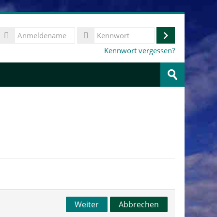
Anmeldename
Anmelden
Kennwort
Kennwort vergessen?
Kurse
suchen
Speichern
Weiter
Abbrechen