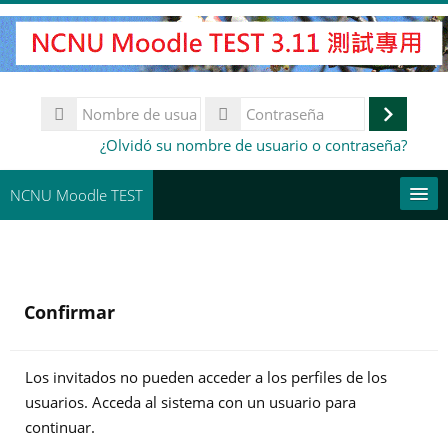
Salta
al
contenido
principal
Nombre
de
Accede
Contraseña
¿Olvidó su nombre de usuario o contraseña?
usuario
NCNU Moodle TEST
常用連結
Español - Internacional ‎(es)‎
Confirmar
Buscar
cursos
Env
Los invitados no pueden acceder a los perfiles de los
usuarios. Acceda al sistema con un usuario para
continuar.