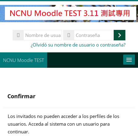
Salta
al
contenido
principal
Nombre
de
Accede
Contraseña
¿Olvidó su nombre de usuario o contraseña?
usuario
NCNU Moodle TEST
常用連結
Español - España ‎(es_es)‎
Confirmar
Buscar
cursos
Env
Los invitados no pueden acceder a los perfiles de los
usuarios. Acceda al sistema con un usuario para
continuar.