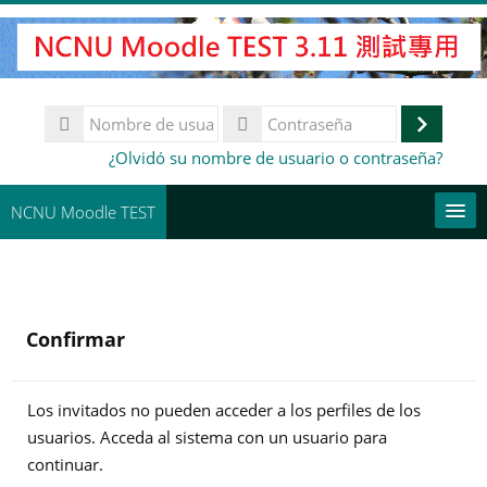
Salta
al
contenido
principal
Nombre
de
Accede
Contraseña
¿Olvidó su nombre de usuario o contraseña?
usuario
NCNU Moodle TEST
常用連結
Español - Internacional ‎(es)‎
Confirmar
Buscar
cursos
Env
Los invitados no pueden acceder a los perfiles de los
usuarios. Acceda al sistema con un usuario para
continuar.