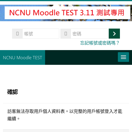
跳
至
主
內
帳
容
號
登
密
忘記帳號或密碼嗎？
碼
入
NCNU Moodle TEST
常用連結
正體中文 ‎(zh_tw)‎
確認
搜
尋
送
課
訪客無法存取用戶個人資料表。以完整的用戶帳號登入才能
出
程
繼續。