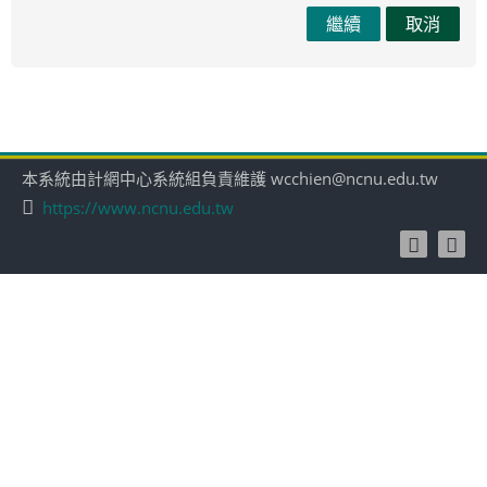
繼續
取消
本系統由計網中心系統組負責維護 wcchien@ncnu.edu.tw
https://www.ncnu.edu.tw