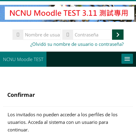
Salta
al
contenido
principal
Nombre
de
Accede
Contraseña
¿Olvidó su nombre de usuario o contraseña?
usuario
NCNU Moodle TEST
常用連結
Español - España ‎(es_es)‎
Confirmar
Buscar
cursos
Env
Los invitados no pueden acceder a los perfiles de los
usuarios. Acceda al sistema con un usuario para
continuar.