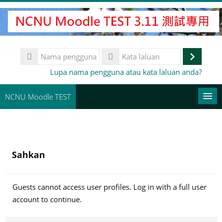
Langkau
ke
kandungan
utama
Nama
pengguna
Log
Kata
Lupa nama pengguna atau kata laluan anda?
laluan
masuk
NCNU Moodle TEST
常用連結
Bahasa Melayu ‎(ms)‎
Sahkan
Cari
kursus
Ha
Guests cannot access user profiles. Log in with a full user
account to continue.