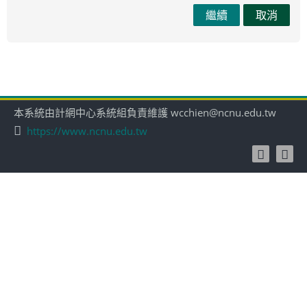
繼續
取消
本系統由計網中心系統組負責維護 wcchien@ncnu.edu.tw
https://www.ncnu.edu.tw