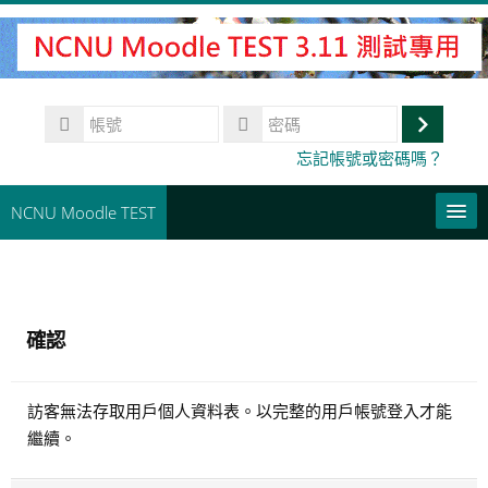
跳
至
主
內
帳
容
號
登
密
忘記帳號或密碼嗎？
碼
入
NCNU Moodle TEST
常用連結
正體中文 ‎(zh_tw)‎
確認
搜
尋
送
課
訪客無法存取用戶個人資料表。以完整的用戶帳號登入才能
出
程
繼續。