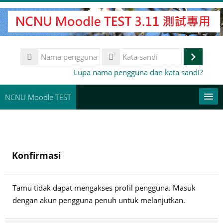
Lewati
ke
konten
utama
Nama
pengguna
Masuk
Kata
Lupa nama pengguna dan kata sandi?
sandi
NCNU Moodle TEST
常用連結
Bahasa Indonesia ‎(id)‎
Konfirmasi
Cari
kursus
Aju
Tamu tidak dapat mengakses profil pengguna. Masuk
dengan akun pengguna penuh untuk melanjutkan.