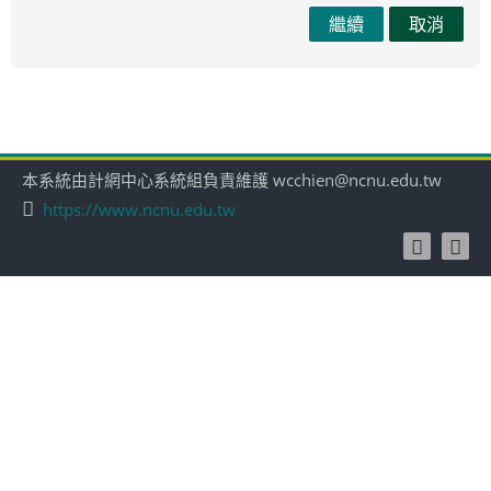
繼續
取消
本系統由計網中心系統組負責維護 wcchien@ncnu.edu.tw
https://www.ncnu.edu.tw