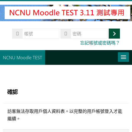
跳
至
主
內
帳
容
號
登
密
忘記帳號或密碼嗎？
碼
入
NCNU Moodle TEST
常用連結
正體中文 ‎(zh_tw)‎
確認
搜
尋
送
課
訪客無法存取用戶個人資料表。以完整的用戶帳號登入才能
出
程
繼續。