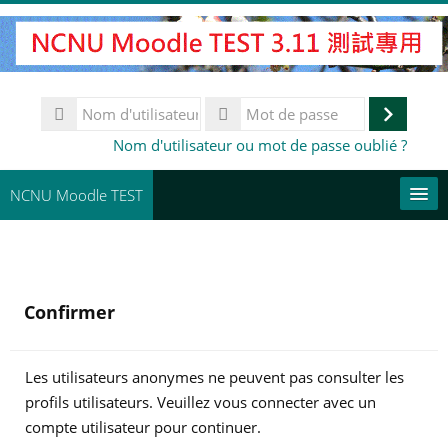
Passer
au
contenu
principal
Nom
d'utilisateur
Connex
Mot
Nom d'utilisateur ou mot de passe oublié ?
de
passe
NCNU Moodle TEST
常用連結
Français ‎(fr)‎
Confirmer
Rechercher
des
En
cours
Les utilisateurs anonymes ne peuvent pas consulter les
profils utilisateurs. Veuillez vous connecter avec un
compte utilisateur pour continuer.