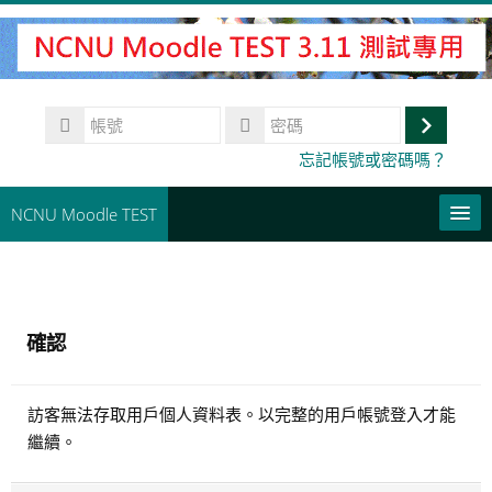
跳
至
主
內
帳
容
號
登
密
忘記帳號或密碼嗎？
碼
入
NCNU Moodle TEST
常用連結
正體中文 ‎(zh_tw)‎
確認
搜
尋
送
課
訪客無法存取用戶個人資料表。以完整的用戶帳號登入才能
出
程
繼續。