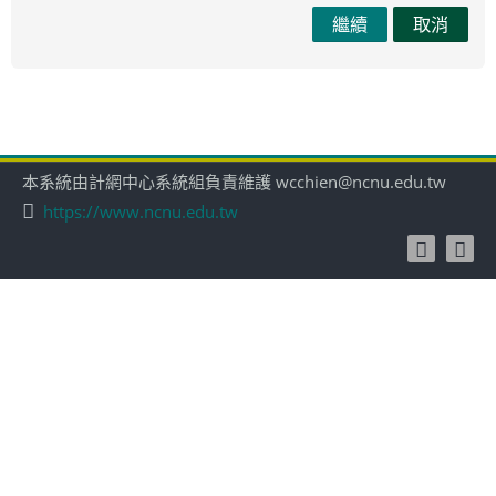
繼續
取消
本系統由計網中心系統組負責維護 wcchien@ncnu.edu.tw
https://www.ncnu.edu.tw