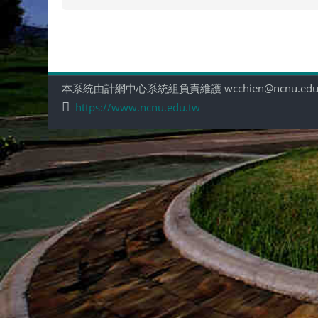
本系統由計網中心系統組負責維護 wcchien@ncnu.edu
https://www.ncnu.edu.tw