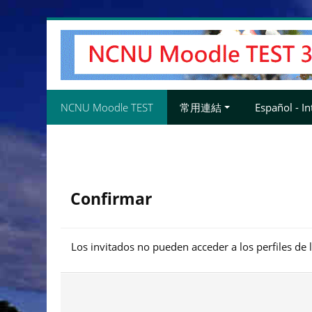
Salta
al
contenido
principal
NCNU Moodle TEST
常用連結
Español - Int
Confirmar
Los invitados no pueden acceder a los perfiles de 