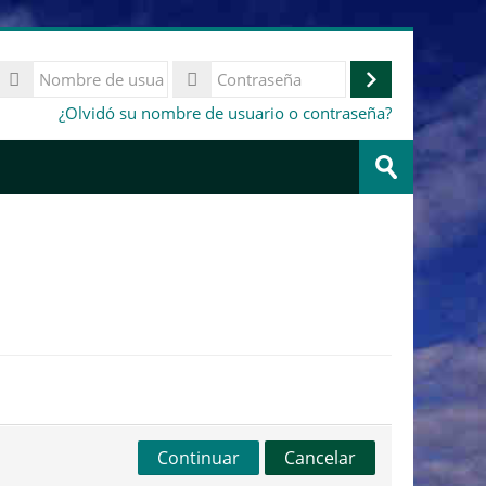
Nombre
de
Acceder
Contraseña
¿Olvidó su nombre de usuario o contraseña?
usuario
Buscar
cursos
Enviar
Continuar
Cancelar