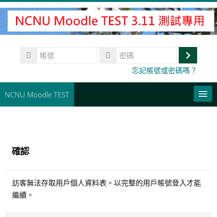
跳
至
主
內
帳
容
號
登
密
忘記帳號或密碼嗎？
碼
入
NCNU Moodle TEST
常用連結
正體中文 ‎(zh_tw)‎
確認
搜
尋
送
課
訪客無法存取用戶個人資料表。以完整的用戶帳號登入才能
出
程
繼續。