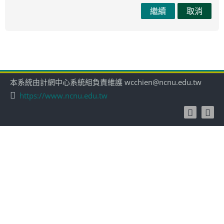
繼續
取消
本系統由計網中心系統組負責維護 wcchien@ncnu.edu.tw
https://www.ncnu.edu.tw