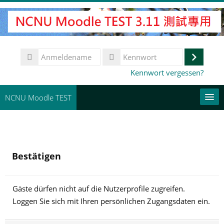
Zum
Hauptinhalt
Anmeldename
Anmeld
Kennwort
Kennwort vergessen?
NCNU Moodle TEST
常用連結
Deutsch ‎(de)‎
Bestätigen
Kurse
suchen
Spe
Gäste dürfen nicht auf die Nutzerprofile zugreifen.
Loggen Sie sich mit Ihren persönlichen Zugangsdaten ein.