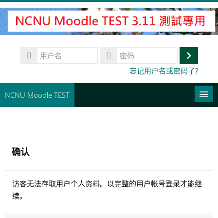
跳
到
主
要
用
内
户
登
容
密
忘记用户名或密码了?
名
码
录
NCNU Moodle TEST
常用連結
简体中文 ‎(zh_cn)‎
确认
搜
索
提
课
访客无法存取用户个人资料。以完整的用户帐号登录才能继
交
程
续。