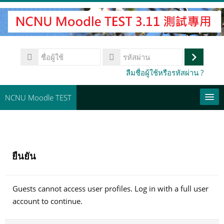
ข้าม
ไป
ที่
เนื้อหา
ชื่อ
หลัก
ผู้
เข้า
รหัส
ลืมชื่อผู้ใช้หรือรหัสผ่าน ?
ใช้
ผ่าน
สู่
ระบบ
NCNU Moodle TEST
常用連結
Thai ‎(th)‎
ยืนยัน
ค้นหา
รายวิชา
ส่ง
Guests cannot access user profiles. Log in with a full user
account to continue.