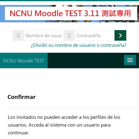
Salta
al
contenido
principal
Nombre
de
Accede
Contraseña
¿Olvidó su nombre de usuario o contraseña?
usuario
NCNU Moodle TEST
常用連結
Español - Internacional ‎(es)‎
Confirmar
Buscar
cursos
Env
Los invitados no pueden acceder a los perfiles de los
usuarios. Acceda al sistema con un usuario para
continuar.