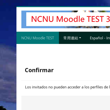
Salta
al
contenido
principal
NCNU Moodle TEST
常用連結
Español - Int
Confirmar
Los invitados no pueden acceder a los perfiles de 