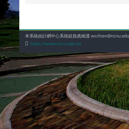
本系統由計網中心系統組負責維護 wcchien@ncnu.edu
https://www.ncnu.edu.tw