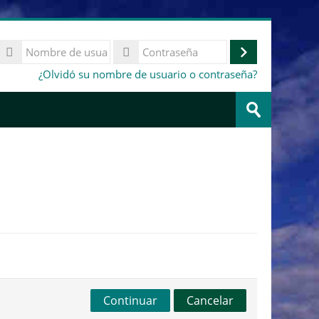
Nombre
de
Acceder
Contraseña
¿Olvidó su nombre de usuario o contraseña?
usuario
Buscar
cursos
Enviar
Continuar
Cancelar