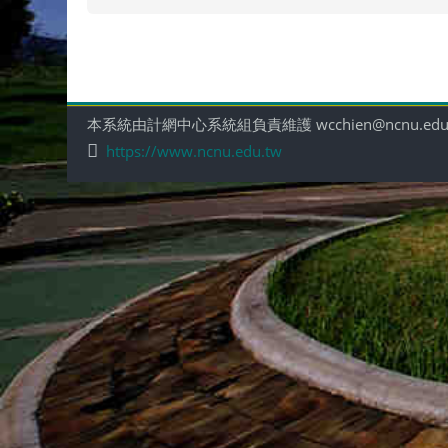
本系統由計網中心系統組負責維護 wcchien@ncnu.edu
https://www.ncnu.edu.tw