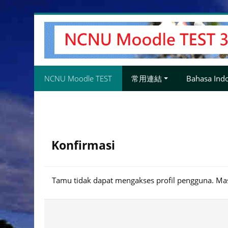
Lewati
ke
konten
utama
NCNU Moodle TEST
常用連結
Bahasa Indon
Konfirmasi
Tamu tidak dapat mengakses profil pengguna. M