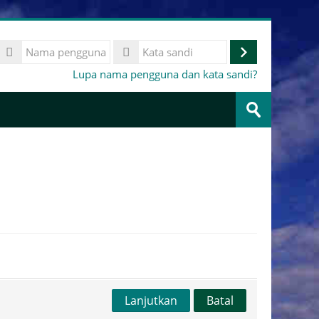
Nama
pengguna
Masuk
Kata
Lupa nama pengguna dan kata sandi?
sandi
Cari
kursus
Ajukan
Lanjutkan
Batal