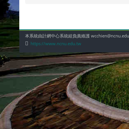
本系統由計網中心系統組負責維護 wcchien@ncnu.edu
https://www.ncnu.edu.tw