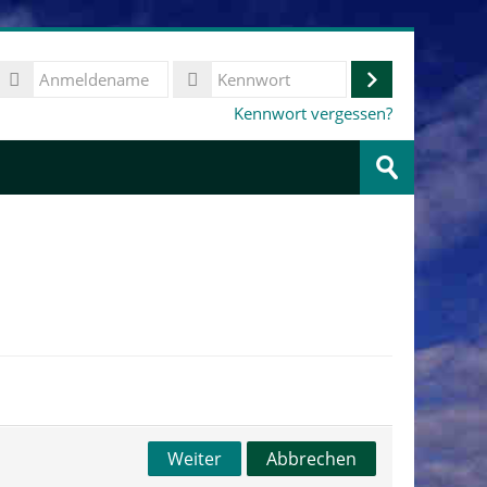
Anmeldename
Anmelden
Kennwort
Kennwort vergessen?
Kurse
suchen
Speichern
Weiter
Abbrechen