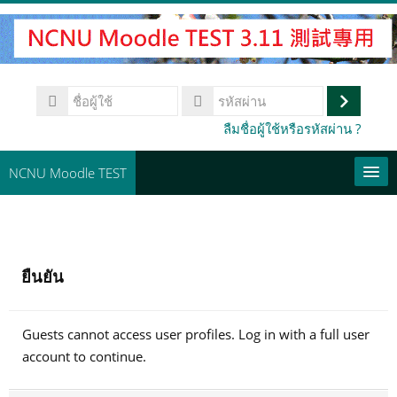
ข้าม
ไป
ที่
เนื้อหา
ชื่อ
หลัก
ผู้
เข้า
รหัส
ลืมชื่อผู้ใช้หรือรหัสผ่าน ?
ใช้
ผ่าน
สู่
ระบบ
NCNU Moodle TEST
常用連結
Thai ‎(th)‎
ยืนยัน
ค้นหา
รายวิชา
ส่ง
Guests cannot access user profiles. Log in with a full user
account to continue.