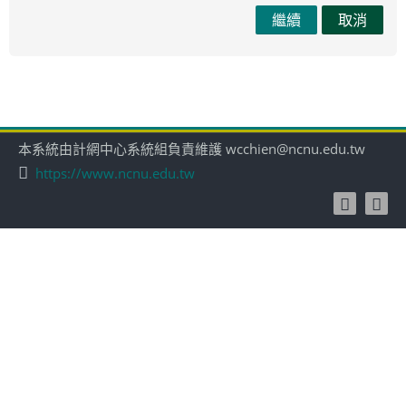
繼續
取消
本系統由計網中心系統組負責維護 wcchien@ncnu.edu.tw
https://www.ncnu.edu.tw