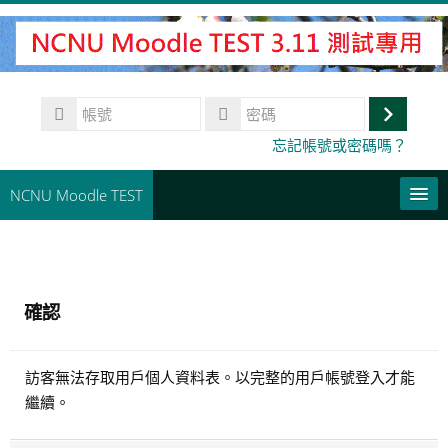
跳
至
主
內
帳
容
號
登
密
忘記帳號或密碼嗎？
碼
入
NCNU Moodle TEST
常用連結
正體中文 ‎(zh_tw)‎
確認
搜
尋
送
課
訪客無法存取用戶個人資料表。以完整的用戶帳號登入才能
出
程
繼續。