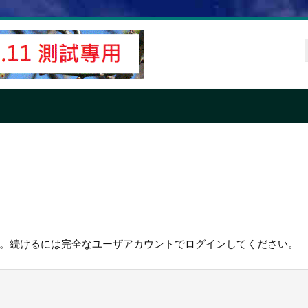
。続けるには完全なユーザアカウントでログインしてください。