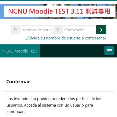
Salta
al
contenido
principal
Nombre
de
Accede
Contraseña
¿Olvidó su nombre de usuario o contraseña?
usuario
NCNU Moodle TEST
常用連結
Español - España ‎(es_es)‎
Confirmar
Buscar
cursos
Env
Los invitados no pueden acceder a los perfiles de los
usuarios. Acceda al sistema con un usuario para
continuar.