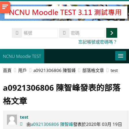
跳
至
主
內
帳
容
號
登
密
忘記帳號或密碼嗎？
碼
入
NCNU Moodle TEST
首頁
用戶
a0921306806 陳智峰
部落格文章
test
常用連結
a0921306806 陳智峰發表的部落
正體中文 ‎(zh_tw)‎
搜
格文章
尋
送
課
出
程
test
由
a0921306806 陳智峰
發表於2020年 03月 19日