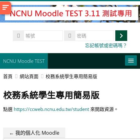
跳
至
主
內
帳
容
號
登
密
忘記帳號或密碼嗎？
碼
入
NCNU Moodle TEST
首頁
網站頁面
校務系統學生專用簡易版
常用連結
校務系統學生專用簡易版
正體中文 ‎(zh_tw)‎
搜
點選
https://ccweb.ncnu.edu.tw/student
來開啟資源。
尋
送
課
出
程
← 我的個人化 Moodle