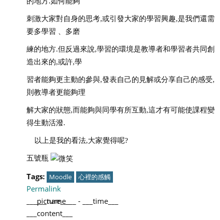
的地方.如何能夠
刺激大家對自身的思考,或引發大家的學習興趣,是我們還需
要多學習 、多磨
練
的地方.但反過來說,學習的環境是教導者和學習者共同創
造出來的,或許,學
習
者能夠更主動的參與,發表自己的見解或分享自己的感受,
則教導者更能夠理
解
大家的狀態,而能夠與同學有所互動,這才有可能使課程變
得生動活潑.
以上是我的看法,大家覺得呢?
五號瓶
Tags:
Moodle
心裡的感觸
Permalink
___picture___
___name___
-
___time___
___content___