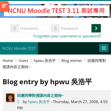
Skip
to
main
content
Username
Log
Password
Forgotten your username or password?
in
NCNU Moodle TEST
Home
Users
hpwu 吳浩平
Blog entries
回應同學對
常用連結
授課內容之期待~
English (United States) ‎(en_us)‎
Blog entry by hpwu 吳浩平
Search
courses
Su
回應同學對授課內容之期待~
by
hpwu 吳浩平
- Thursday, March 27, 2008, 4:55
PM