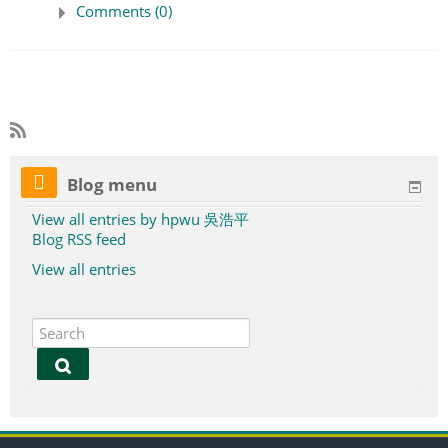
Comments (0)
Blog menu
View all entries by hpwu 吳浩平
Blog RSS feed
View all entries
S
e
a
r
S
c
e
h
a
r