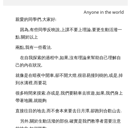
Anyone in the world
親愛的同學們,大家好:
因為,有些同學反映說,上課不要上理論,要更生動活潑一
點.關於以上
兩點,我有一些看法.
在自我探索的過程中,如果,沒有理論來幫助自己理解自
己的內在狀況,
就像是在暗夜中開車,卻不開大燈,很容易撞到樹的,或是,掉
到水溝裡,而要花
很多時間來摸索.亦或是,我們要騎車去班遊,如果,我們身上
帶著地圖,就能夠
直接往目的地去,而不會本來要去日月潭,卻跑到合歡山去.
另外,關於生動活潑的部份,確實是我們教導者需要注意