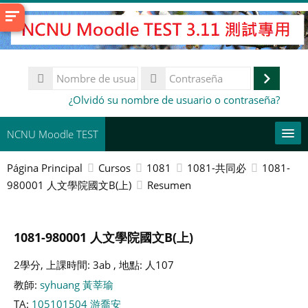
Salta
al
contenido
principal
Nombre
de
Accede
Contraseña
¿Olvidó su nombre de usuario o contraseña?
usuario
NCNU Moodle TEST
Página Principal
Cursos
1081
1081-共同必
1081-
Español - Internacional ‎(es)‎
980001 人文學院國文B(上)
Resumen
This Course
Buscar
1081-980001 人文學院國文B(上)
cursos
Env
2學分, 上課時間: 3ab , 地點: 人107
教師:
syhuang 黃莘瑜
TA:
105101504 游喬安