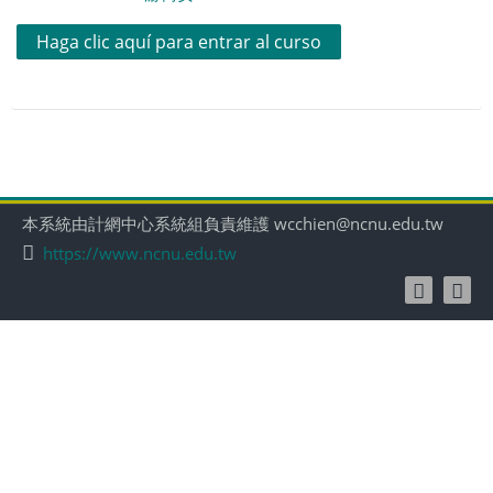
Haga clic aquí para entrar al curso
本系統由計網中心系統組負責維護 wcchien@ncnu.edu.tw
https://www.ncnu.edu.tw