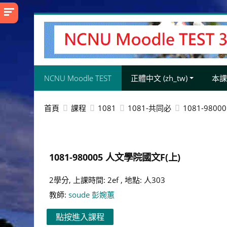
跳
至
主
內
容
NCNU Moodle TEST
正體中文 ‎(zh_tw)‎
本
首頁
課程
1081
1081-共同必
1081-980
1081-980005 人文學院國文F(上)
2學分, 上課時間: 2ef , 地點: 人303
教師:
soude 彭婉蕙
點按進入課程