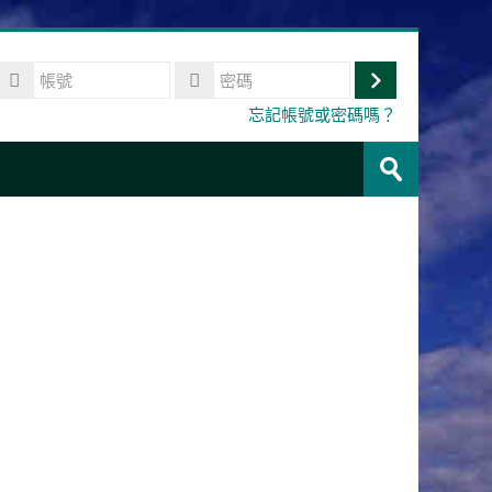
帳
號
登
密
忘記帳號或密碼嗎？
碼
入
搜
尋
送
課
出
程