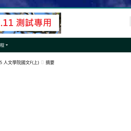
課程
005 人文學院國文F(上)
摘要