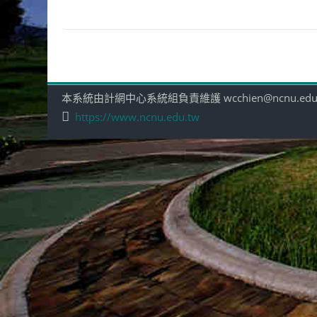
本系統由計網中心系統組負責維護 wcchien@ncnu.edu
https://www.ncnu.edu.tw