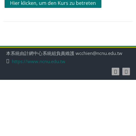
Hier klicken, um den Kurs zu betreten
本系統由計網中心系統組負責維護 wcchien@ncnu.edu.tw
https://www.ncnu.edu.tw