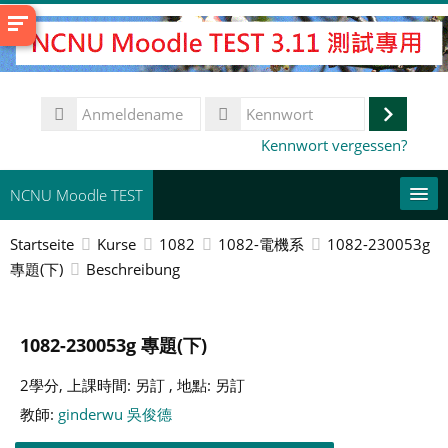
Zum
Hauptinhalt
Anmeldename
Anmeld
Kennwort
Kennwort vergessen?
NCNU Moodle TEST
Startseite
Kurse
1082
1082-電機系
1082-230053g
Deutsch ‎(de)‎
專題(下)
Beschreibung
This Course
Kurse
1082-230053g 專題(下)
suchen
Spe
2學分, 上課時間: 另訂 , 地點: 另訂
教師:
ginderwu 吳俊德