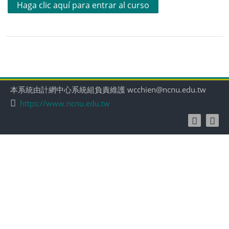
Haga clic aquí para entrar al curso
本系統由計網中心系統組負責維護 wcchien@ncnu.edu.tw
https://www.ncnu.edu.tw