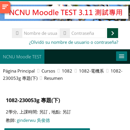
Salta
al
contenido
principal
Nombre
de
Accede
Contraseña
¿Olvidó su nombre de usuario o contraseña?
usuario
NCNU Moodle TEST
Página Principal
Cursos
1082
1082-電機系
1082-
Español - Internacional ‎(es)‎
230053g 專題(下)
Resumen
This Course
Buscar
1082-230053g 專題(下)
cursos
Env
2學分, 上課時間: 另訂 , 地點: 另訂
教師:
ginderwu 吳俊德