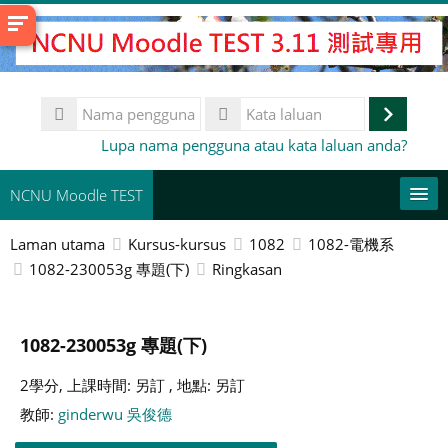
Langkau
ke
kandungan
utama
Nama
pengguna
Log
Kata
Lupa nama pengguna atau kata laluan anda?
laluan
masuk
NCNU Moodle TEST
Laman utama
Kursus-kursus
1082
1082-電機系
Bahasa Melayu ‎(ms)‎
1082-230053g 專題(下)
Ringkasan
This Course
Cari
1082-230053g 專題(下)
kursus
Ha
2學分, 上課時間: 另訂 , 地點: 另訂
教師:
ginderwu 吳俊德