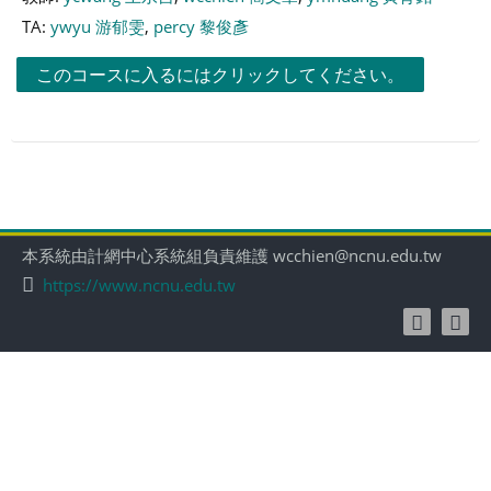
す
TA:
ywyu 游郁雯
,
percy 黎俊彥
る
このコースに入るにはクリックしてください。
本系統由計網中心系統組負責維護 wcchien@ncnu.edu.tw
https://www.ncnu.edu.tw