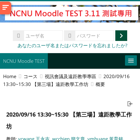
メ
イ
ン
コ
ユ
ン
ー
ロ
テ
パ
あなたのユーザ名またはパスワードを忘れましたか?
ザ
ス
ン
グ
名
ワ
ツ
イ
NCNU Moodle TEST
ー
へ
ド
ン
ス
Home
コース
視訊會議及遠距教學專區
2020/09/16
日本語 ‎(ja)‎
キ
13:30~15:30 【第三場】遠距教學工作坊
概要
ッ
This Course
プ
コ
す
ー
送
る
2020/09/16 13:30~15:30 【第三場】遠距教學工作
ス
信
を
坊
検
索
教師:
ycwang 王永吉
,
wcchien 簡文章
,
ymhuang 黃育銘