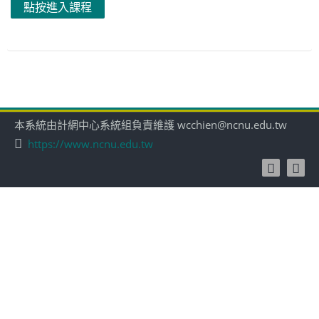
點按進入課程
本系統由計網中心系統組負責維護 wcchien@ncnu.edu.tw
https://www.ncnu.edu.tw