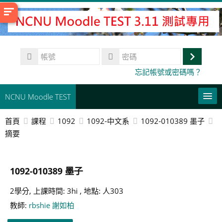
跳
至
主
內
帳
容
號
登
密
忘記帳號或密碼嗎？
碼
入
NCNU Moodle TEST
首頁
課程
1092
1092-中文系
1092-010389 墨子
正體中文 ‎(zh_tw)‎
摘要
本課程
搜
1092-010389 墨子
尋
送
課
出
2學分, 上課時間: 3hi , 地點: 人303
程
教師:
rbshie 謝如柏