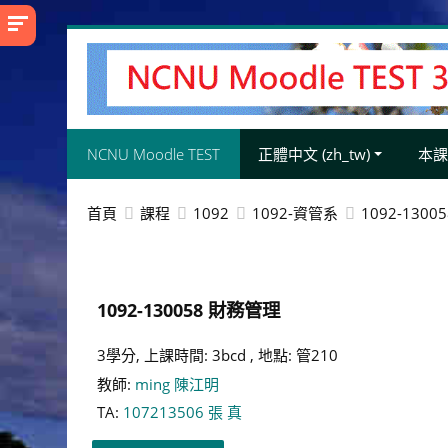
跳
至
主
內
容
NCNU Moodle TEST
正體中文 ‎(zh_tw)‎
本
首頁
課程
1092
1092-資管系
1092-130
1092-130058 財務管理
3學分, 上課時間: 3bcd , 地點: 管210
教師:
ming 陳江明
TA:
107213506 張 真