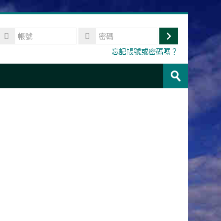
帳
號
登
密
忘記帳號或密碼嗎？
碼
入
搜
尋
送
課
出
程