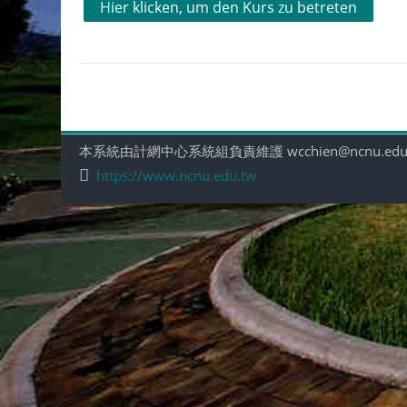
Hier klicken, um den Kurs zu betreten
本系統由計網中心系統組負責維護 wcchien@ncnu.edu
https://www.ncnu.edu.tw