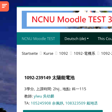
Zum
Hauptinhalt
NCNU Moodle TEST
Deutsch ‎(de)‎
This Co
Startseite
Kurse
1092
1092-電機系
1092
1092-239149 太陽能電池
3學分, 上課時間: 2hij , 地點: 科一115
教師:
ylwu 吳幼麟
TA:
105245908 余佩靜
,
108323509 戴翊丞