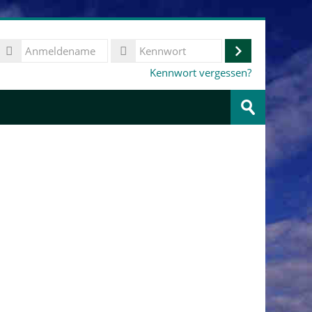
Anmeldename
Anmelden
Kennwort
Kennwort vergessen?
Kurse
suchen
Speichern