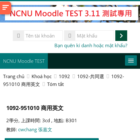
Chuyển
tới
nội
dung
Tên
chính
tài
Đăng
Mật
Bạn quên kí danh hoặc mật khẩu?
khoản
khẩu
nhập
NCNU Moodle TEST
Trang chủ
Khoá học
1092
1092-共同選
1092-
Vietnamese ‎(vi)‎
951010 商用英文
Tóm tắt
This Course
Tìm
1092-951010 商用英文
kiếm
Gử
khoá
2學分, 上課時間: 3cd , 地點: B301
học
教師:
cwchang 張嘉文