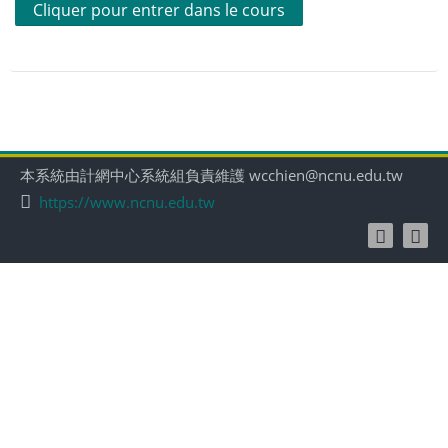
Cliquer pour entrer dans le cours
本系統由計網中心系統組負責維護 wcchien@ncnu.edu.tw
https://www.ncnu.edu.tw