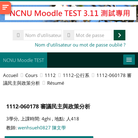
Passer
au
contenu
principal
Nom
d'utilisateur
Connex
Mot
Nom d'utilisateur ou mot de passe oublié ?
de
passe
NCNU Moodle TEST
Accueil
Cours
1112
1112-公行系
1112-060178 審
Français ‎(fr)‎
議民主與政策分析
Résumé
This Course
Rechercher
1112-060178 審議民主與政策分析
des
En
cours
3學分, 上課時間: 4ghi , 地點: 人418
教師:
wenhsueh0827 陳文學