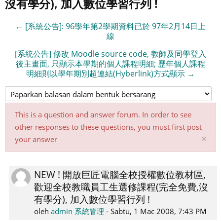
沒有學分), 加入數位學習行列 !
← [系統公告]: 96學年第2學期資料已於 97年2月14日上
線
[系統公告] 修改 Moodle source code, 教師及同學登入
後主畫面, 只顯示本學期的個人課程明細; 歷年個人課程
明細則以學年期別超連結(Hyberlink)方式顯示 →
This is a question and answer forum. In order to see
other responses to these questions, you must first post
Tu
×
your answer
not
ini
NEW ! 開放巨匠電腦全校授權數位教材區,
Number
歡迎全校教職員工生選修課程(完全免費,沒
of
有學分), 加入數位學習行列 !
replies:
0
oleh
admin 系統管理
-
Sabtu, 1 Mac 2008, 7:43 PM