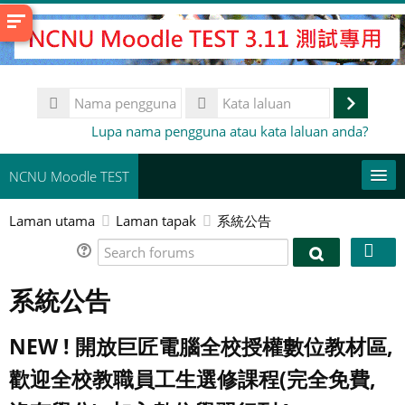
Langkau
ke
kandungan
utama
Nama
pengguna
Log
Kata
Lupa nama pengguna atau kata laluan anda?
laluan
masuk
NCNU Moodle TEST
Laman utama
Laman tapak
系統公告
常用連結
Search
Bahasa Melayu ‎(ms)‎
Search
forums
forums
系統公告
Cari
kursus
Ha
NEW ! 開放巨匠電腦全校授權數位教材區,
歡迎全校教職員工生選修課程(完全免費,