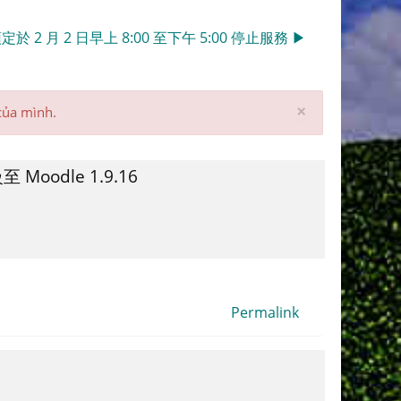
2 月 2 日早上 8:00 至下午 5:00 停止服務 ▶︎
Bỏ
×
 của mình.
qua
thông
báo
oodle 1.9.16
này
Permalink