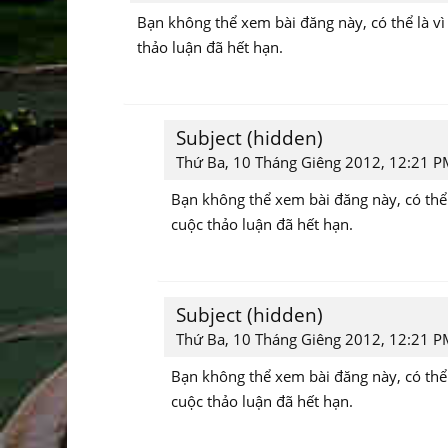
hồi
Bạn không thể xem bài đăng này, có thể là vì
tới
thảo luận đã hết hạn.
admin
系
統
管
Subject (hidden)
Để
理
phản
Thứ Ba, 10 Tháng Giêng 2012, 12:21 
hồi
Bạn không thể xem bài đăng này, có thể 
tới
cuộc thảo luận đã hết hạn.
Tác
giả
(ẩn
đi)
Subject (hidden)
Để
phản
Thứ Ba, 10 Tháng Giêng 2012, 12:21 
hồi
Bạn không thể xem bài đăng này, có thể 
tới
cuộc thảo luận đã hết hạn.
Tác
giả