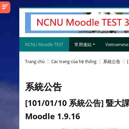
Chuyển
tới
nội
dung
chính
NCNU Moodle TEST
常用連結
Vietnamese ‎(
Trang chủ
Các trang của hệ thống
系統公告
系統公告
[101/01/10 系統公告] 
Moodle 1.9.16