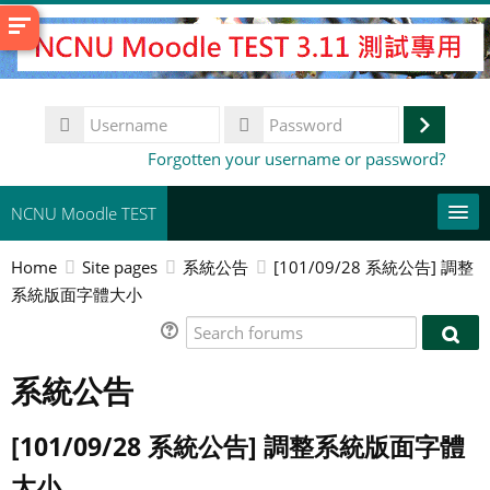
Skip
to
main
content
Username
Log
Password
Forgotten your username or password?
in
NCNU Moodle TEST
Home
Site pages
系統公告
[101/09/28 系統公告] 調整
常用連結
系統版面字體大小
English ‎(en)‎
Search
Sear
forums
Search
foru
系統公告
courses
Su
[101/09/28 系統公告] 調整系統版面字體
大小