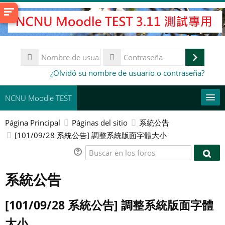
Salta
al
contenido
principal
Nombre
de
Accede
Contraseña
¿Olvidó su nombre de usuario o contraseña?
usuario
NCNU Moodle TEST
Página Principal
Páginas del sitio
系統公告
常用連結
[101/09/28 系統公告] 調整系統版面字體大小
Español - España ‎(es_es)‎
Buscar
Busc
en
Buscar
en
系統公告
los
cursos
Env
los
foros
foro
[101/09/28 系統公告] 調整系統版面字體
大小