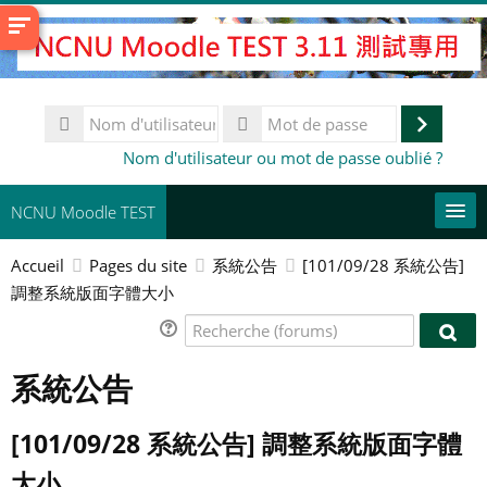
Passer
au
contenu
principal
Nom
d'utilisateur
Connex
Mot
Nom d'utilisateur ou mot de passe oublié ?
de
passe
NCNU Moodle TEST
Accueil
Pages du site
系統公告
[101/09/28 系統公告]
常用連結
調整系統版面字體大小
Français ‎(fr)‎
Recherche
Rech
(forums)
Rechercher
(for
系統公告
des
En
cours
[101/09/28 系統公告] 調整系統版面字體
大小